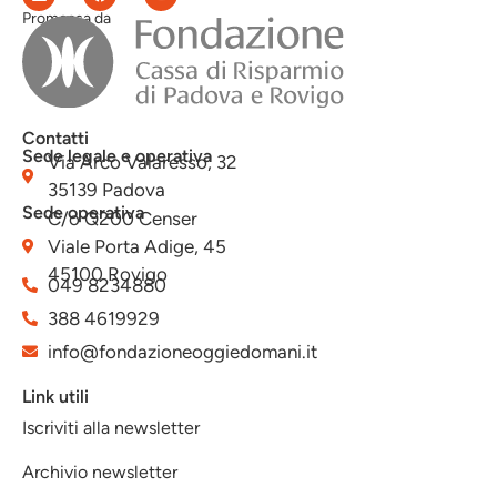
Promossa da
Contatti
Sede legale e operativa
Via Arco Valaresso, 32
35139 Padova
Sede operativa
C/o Q200 Censer
Viale Porta Adige, 45
45100 Rovigo
049 8234880
388 4619929
info@fondazioneoggiedomani.it
Link utili
Iscriviti alla newsletter
Archivio newsletter