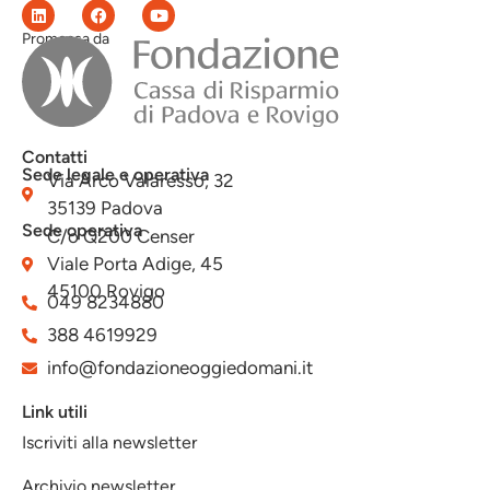
Promossa da
Contatti
Sede legale e operativa
Via Arco Valaresso, 32
35139 Padova
Sede operativa
C/o Q200 Censer
Viale Porta Adige, 45
45100 Rovigo
049 8234880
388 4619929
info@fondazioneoggiedomani.it
Link utili
Iscriviti alla newsletter
Archivio newsletter