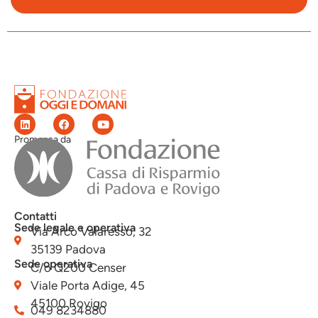
Promossa da
Contatti
Sede legale e operativa
Via Arco Valaresso, 32
35139 Padova
Sede operativa
C/o Q200 Censer
Viale Porta Adige, 45
45100 Rovigo
049 8234880