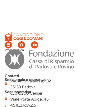
Promossa da
Contatti
Sede legale e operativa
Via Arco Valaresso, 32
35139 Padova
Sede operativa
C/o Q200 Censer
Viale Porta Adige, 45
45100 Rovigo