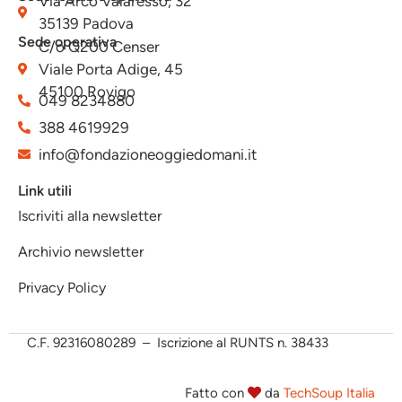
Via Arco Valaresso, 32
35139 Padova
Sede operativa
C/o Q200 Censer
Viale Porta Adige, 45
45100 Rovigo
049 8234880
388 4619929
info@fondazioneoggiedomani.it
Link utili
Iscriviti alla newsletter
Archivio newsletter
Privacy Policy
C.F.
92316080289 – Iscrizione al RUNTS n. 38433
Fatto con
da
TechSoup Italia