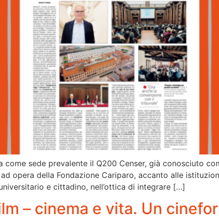
ha come sede prevalente il Q200 Censer, già conosciuto come 
d opera della Fondazione Cariparo, accanto alle istituzioni e 
universitario e cittadino, nell’ottica di integrare […]
ilm – cinema e vita. Un cinefo