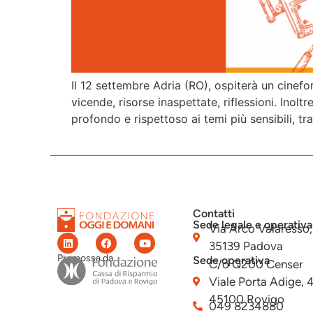
Il 12 settembre Adria (RO), ospiterà un cinefor
vicende, risorse inaspettate, riflessioni. Ino
profondo e rispettoso ai temi più sensibili, tra 
Contatti
Sede legale e operativa
Via Arco Valaresso,
35139 Padova
Promossa da
Sede operativa
C/o Q200 Censer
Viale Porta Adige, 
45100 Rovigo
049 8234880