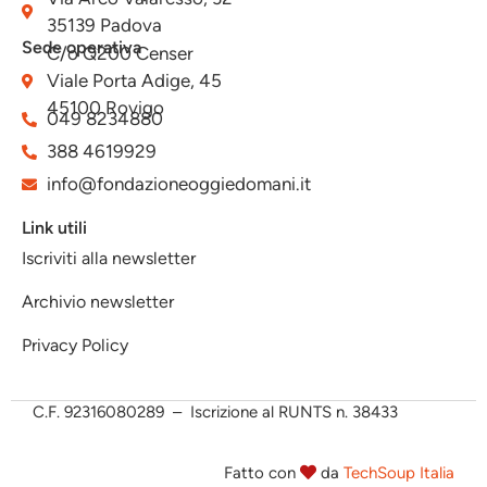
35139 Padova
Sede operativa
C/o Q200 Censer
Viale Porta Adige, 45
45100 Rovigo
049 8234880
388 4619929
info@fondazioneoggiedomani.it
Link utili
Iscriviti alla newsletter
Archivio newsletter
Privacy Policy
C.F.
92316080289 – Iscrizione al RUNTS n. 38433
Fatto con
da
TechSoup Italia