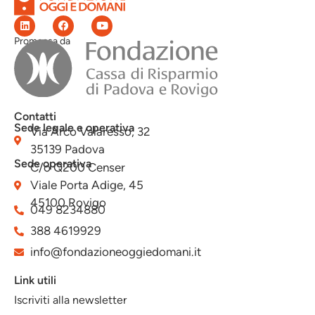
Promossa da
Contatti
Sede legale e operativa
Via Arco Valaresso, 32
35139 Padova
Sede operativa
C/o Q200 Censer
Viale Porta Adige, 45
45100 Rovigo
049 8234880
388 4619929
info@fondazioneoggiedomani.it
Link utili
Iscriviti alla newsletter