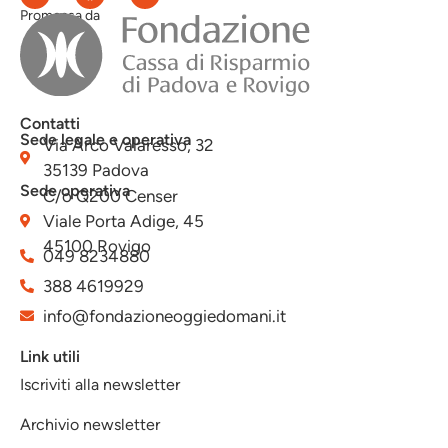
Promossa da
Contatti
Sede legale e operativa
Via Arco Valaresso, 32
35139 Padova
Sede operativa
C/o Q200 Censer
Viale Porta Adige, 45
45100 Rovigo
049 8234880
388 4619929
info@fondazioneoggiedomani.it
Link utili
Iscriviti alla newsletter
Archivio newsletter