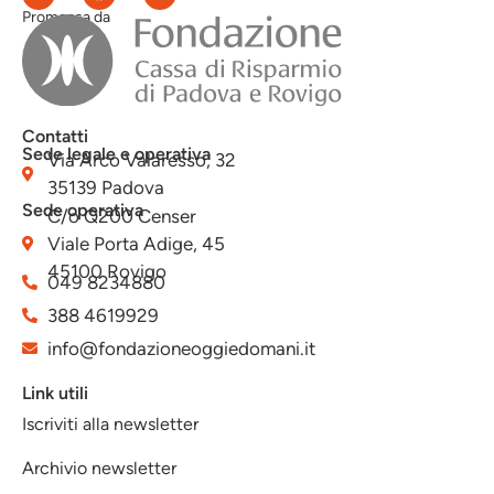
Promossa da
Contatti
Sede legale e operativa
Via Arco Valaresso, 32
35139 Padova
Sede operativa
C/o Q200 Censer
Viale Porta Adige, 45
45100 Rovigo
049 8234880
388 4619929
info@fondazioneoggiedomani.it
Link utili
Iscriviti alla newsletter
Archivio newsletter