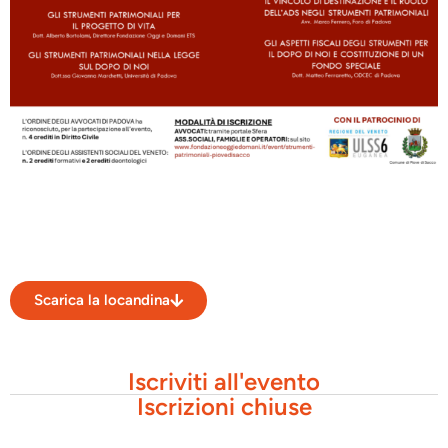
Scarica la locandina
Iscriviti all'evento
Iscrizioni chiuse