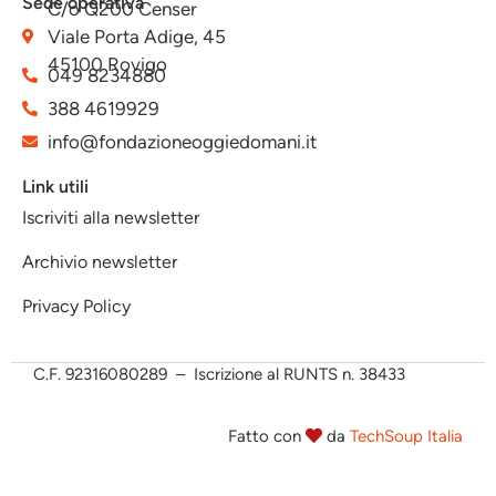
Sede operativa
C/o Q200 Censer
Viale Porta Adige, 45
45100 Rovigo
049 8234880
388 4619929
info@fondazioneoggiedomani.it
Link utili
Iscriviti alla newsletter
Archivio newsletter
Privacy Policy
C.F.
92316080289 – Iscrizione al RUNTS n. 38433
Fatto con
da
TechSoup Italia