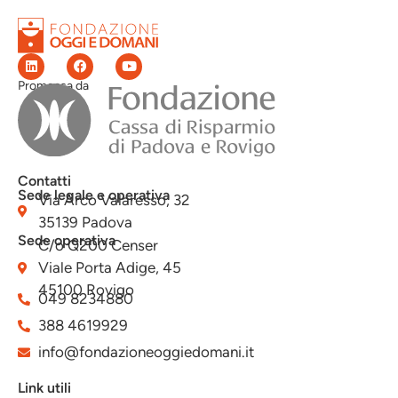
Promossa da
Contatti
Sede legale e operativa
Via Arco Valaresso, 32
35139 Padova
Sede operativa
C/o Q200 Censer
Viale Porta Adige, 45
45100 Rovigo
049 8234880
388 4619929
info@fondazioneoggiedomani.it
Link utili