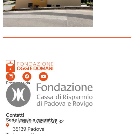
Promossa da
Contatti
Sede legale e operativa
Via Arco Valaresso, 32
35139 Padova