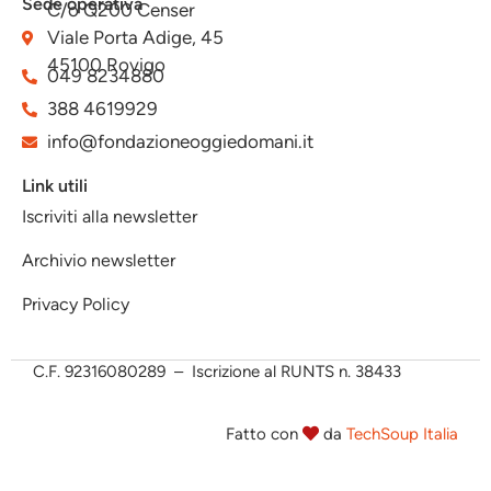
Sede operativa
C/o Q200 Censer
Viale Porta Adige, 45
45100 Rovigo
049 8234880
388 4619929
info@fondazioneoggiedomani.it
Link utili
Iscriviti alla newsletter
Archivio newsletter
Privacy Policy
C.F.
92316080289 – Iscrizione al RUNTS n. 38433
Fatto con
da
TechSoup Italia