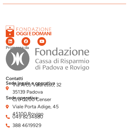
Promossa da
Contatti
Sede legale e operativa
Via Arco Valaresso, 32
35139 Padova
Sede operativa
C/o Q200 Censer
Viale Porta Adige, 45
45100 Rovigo
049 8234880
388 4619929