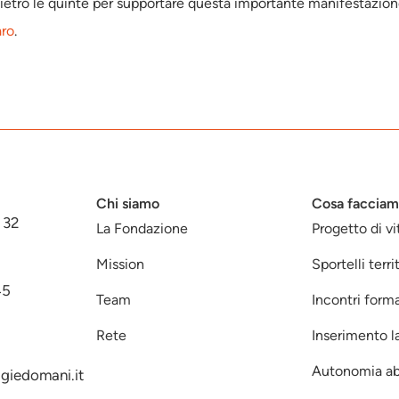
dietro le quinte per supportare questa importante manifestazio
aro
.
Chi siamo
Cosa faccia
 32
La Fondazione
Progetto di vi
Mission
Sportelli territ
45
Team
Incontri forma
Rete
Inserimento l
Autonomia ab
giedomani.it