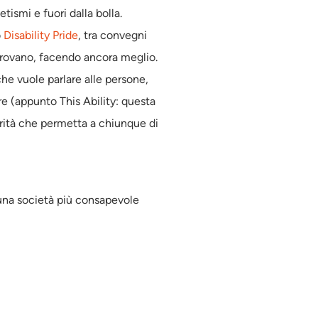
etismi e fuori dalla bolla.
o
Disability Pride
, tra convegni
iprovano, facendo ancora meglio.
he vuole parlare alle persone,
re (appunto This Ability: questa
arità che permetta a chiunque di
 una società più consapevole