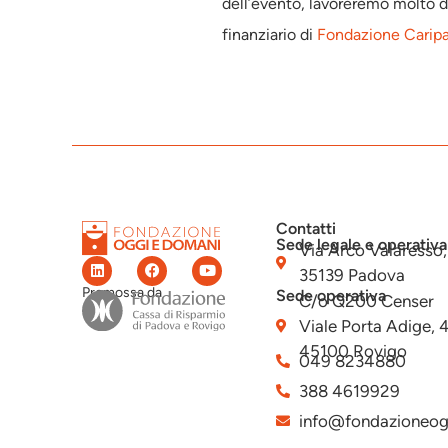
dell’evento, lavoreremo molto 
finanziario di
Fondazione Carip
Contatti
Sede legale e operativa
Via Arco Valaresso,
35139 Padova
Promossa da
Sede operativa
C/o Q200 Censer
Viale Porta Adige, 
45100 Rovigo
049 8234880
388 4619929
info@fondazioneog