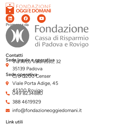
Promossa da
Contatti
Sede legale e operativa
Via Arco Valaresso, 32
35139 Padova
Sede operativa
C/o Q200 Censer
Viale Porta Adige, 45
45100 Rovigo
049 8234880
388 4619929
info@fondazioneoggiedomani.it
Link utili