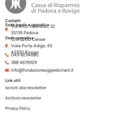
Contatti
Sede legale e operativa
Via Arco Valaresso, 32
35139 Padova
Sede operativa
C/o Q200 Censer
Viale Porta Adige, 45
45100 Rovigo
049 8234880
388 4619929
info@fondazioneoggiedomani.it
Link utili
Iscriviti alla newsletter
Archivio newsletter
Privacy Policy