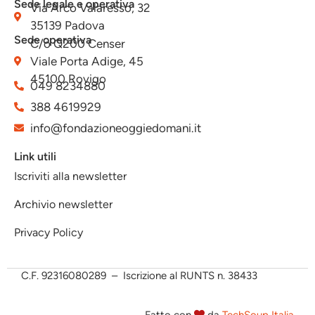
Sede legale e operativa
Via Arco Valaresso, 32
35139 Padova
Sede operativa
C/o Q200 Censer
Viale Porta Adige, 45
45100 Rovigo
049 8234880
388 4619929
info@fondazioneoggiedomani.it
Link utili
Iscriviti alla newsletter
Archivio newsletter
Privacy Policy
C.F.
92316080289 – Iscrizione al RUNTS n. 38433